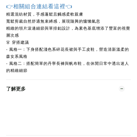
👉相關組合連結看這裡👈
精選混紡材質，手感蓬鬆且觸感柔軟親膚
寬鬆剪裁自然舒適無束縛感，展現隨興的慵懶氣息
精緻的領片滾邊細節與單排釦設計，為素色基底增添了豐富的視覺
層次感
👗 穿搭建議
- 風格一：下身搭配淺色系碎花長裙與手工皮鞋，營造清新溫柔的
森女系風格
- 風格二：搭配簡單的丹寧長褲與帆布鞋，在休閒日常中透出迷人
的精緻細節
了解更多