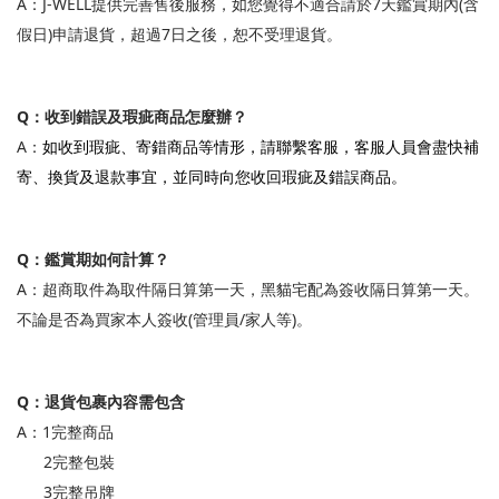
A：
J-WELL提供完善售後服務，
如您覺得不適合請於7天鑑賞期內(含
假日)申請退貨，超過7日之後，恕不受理退貨。
Q：收到錯誤及瑕疵商品怎麼辦？
A：
如收到瑕疵、寄錯商品等情形，請聯繫客服，客服人員會盡快補
寄、換貨及退款事宜，並同時向您收回瑕疵及錯誤商品。
Q：鑑賞期如何計算？
A：超商取件為取件隔日算第一天，黑貓宅配為簽收隔日算第一天。
不論是否為買家本人簽收(管理員/家人等)。
Q：退貨包裹內容需包含
A：1完整商品
2完整包裝
3完整吊牌