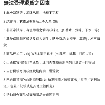
無法受理退貨之因素
1.非全新狀態，吊牌已拆、洗標不完整
2.試穿時，衣物沾有粉妝…等人為瑕疵
3.非正常試穿，有使用過之髒污或味道（如香水、煙味、下水...等）
4.基於保障顧客權益及個人衛生，貼身商品(如襪子、耳環)，恕不退
貨
5.商品已加工，非J-WELL商品原樣（如裁剪、繡花、打印…等）
6.已過鑑賞期的訂單退貨，連同尚在鑑賞期內的訂退貨一同寄回
7.自行掛號寄回或鑑賞期內的二退退貨
8.已過鑑賞期的非瑕疵範圍(如:扣眼沒開／線頭露出／壓痕／染劑味
道／色差／記號或是其他主觀問題)
9.活動組合商品或滿額贈品未連同退回