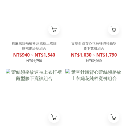
棉麻感短袖襯衫涼感棉上衣細
簍空針織背心花苞袖襯衫繭型
壓褶網紗裙組合
膝下寬褲組合
NT$940 ~ NT$1,540
NT$1,030 ~ NT$1,790
NT$1,750
NT$2,060