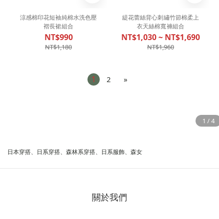
涼感棉印花短袖純棉水洗色壓
緹花蕾絲背心刺繡竹節棉柔上
褶長裙組合
衣天絲棉寬褲組合
NT$990
NT$1,030 ~ NT$1,690
NT$1,180
NT$1,960
1
2
»
日本穿搭、日系穿搭、森林系穿搭、日系服飾、森女
關於我們