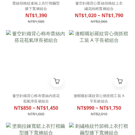
蕾絲領格紋連袖上衣打褶繭型
簍空針織背心蕾絲領格紋上衣
膝下寬褲組合
繡花純棉寬褲組合
NT$1,390
NT$1,020 ~ NT$1,790
NT$1,580
NT$2,060
簍空針織背心棉布蕾絲內搭花
連帽襯衫羅紋背心側抓褶工裝 A
苞氣球長裙組合
字長裙組合
NT$850 ~ NT$1,450
NT$990 ~ NT$1,750
NT$1,660
NT$2,010