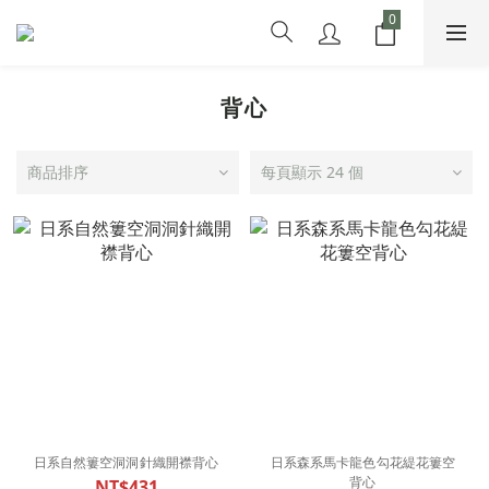
背心
商品排序
每頁顯示 24 個
日系自然簍空洞洞針織開襟背心
日系森系馬卡龍色勾花緹花簍空
背心
NT$431