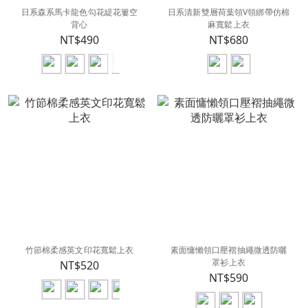
日系森系馬卡龍色勾花緹花簍空
日系清新雙層荷葉領V領綁帶仿棉
背心
麻寬鬆上衣
NT$490
NT$680
竹節棉柔感英文印花寬鬆上衣
素面慵懶領口壓褶抽繩微透防曬
罩衫上衣
NT$520
NT$590