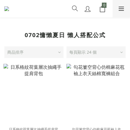
0702慵懶夏日 懶人搭配公式
商品排序
每頁顯示 24 個
日系格紋荷葉層次抽繩手提肩背
勾花簍空背心仿棉麻花苞袖上衣