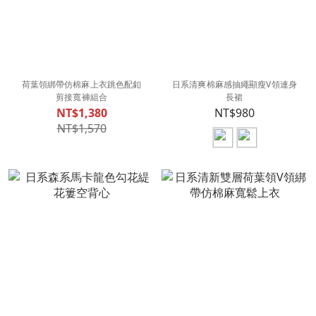
荷葉領綁帶仿棉麻上衣跳色配釦
日系清爽棉麻感抽繩顯瘦V領連身
剪接寬褲組合
長裙
NT$1,380
NT$980
NT$1,570