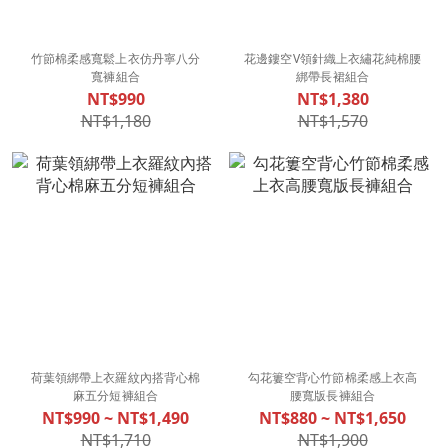
竹節棉柔感寬鬆上衣仿丹寧八分
花邊鏤空V領針織上衣繡花純棉腰
寬褲組合
綁帶長裙組合
NT$990
NT$1,380
NT$1,180
NT$1,570
荷葉領綁帶上衣羅紋內搭背心棉
勾花簍空背心竹節棉柔感上衣高
麻五分短褲組合
腰寬版長褲組合
NT$990 ~ NT$1,490
NT$880 ~ NT$1,650
NT$1,710
NT$1,900