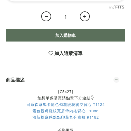
加入購物車
加入追蹤清單
商品描述
[C8427]
如想單獨購買請點擊下方連結👇
日系森系馬卡龍色勾花緹花簍空背心 T1124
素色親膚羅紋寬肩帶內搭背心 T1086
清新棉麻感點點印花九分寬褲 R1192
🍎蘋果型