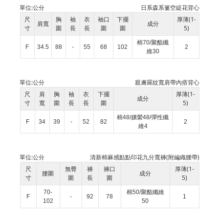
單位:
公分
日系森系簍空緹花背心
尺
胸
袖
衣
袖口
下擺
厚薄(1-
肩寬
成分
寸
圍
長
長
圍
圍
5)
棉70/聚酯纖
F
34.5
88
-
55
68
102
2
維30
單位:
公分
親膚羅紋寬肩帶內搭背心
尺
肩
胸
袖
衣
下擺
厚薄(1-
成分
寸
寬
圍
長
長
圍
5)
棉48/嫘縈48/彈性纖
F
34
39
-
52
82
2
維4
單位:
公分
清新棉麻感點點印花九分寬褲(附編織腰帶)
尺
無臀
褲
褲口
厚薄(1-
腰圍
成分
寸
圍
長
圍
5)
70-
棉50/聚酯纖維
F
-
92
78
1
102
50