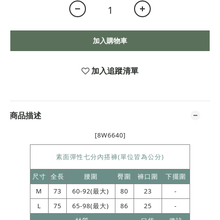
加入購物車
加入追蹤清單
商品描述
[8W6640]
素面彈性七分內搭褲(單位皆為公分)
尺寸
全長
腰圍
臀圍
褲口圍
下擺圍
M
73
60-92(最大)
80
23
-
L
75
65-98(最大)
86
25
-