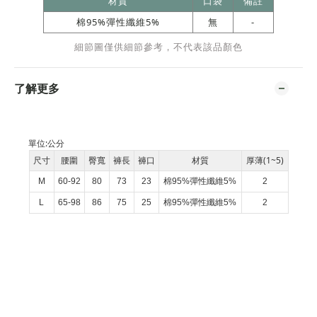
材質
口袋
備註
棉95%彈性纖維5%
無
-
細節圖僅供細節參考，不代表該品顏色
了解更多
單位:
公分
尺寸
腰圍
臀寬
褲長
褲口
材質
厚薄(1~5)
M
60-92
80
73
23
棉95%彈性纖維5%
2
L
65-98
86
75
25
棉95%彈性纖維5%
2