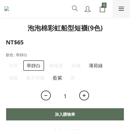
泡泡棉彩虹船型短襪(9色)
NT$65
顏色
: 寧靜白
卡其
寧靜白
檸檬黃
粉橘
薄荷綠
淺紫
薰衣草紫
藍紫
黑
加入購物車