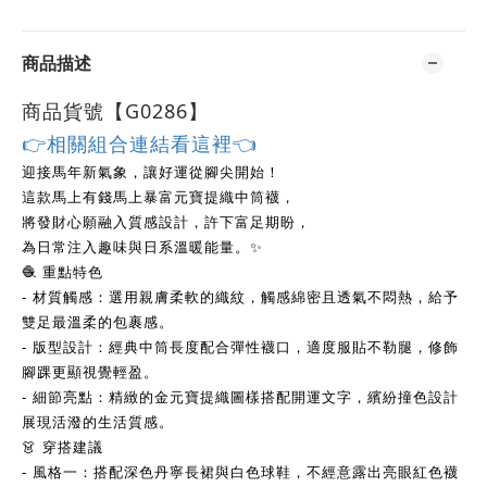
商品描述
商品貨號【G0286
】
👉相關組合連結看這裡👈
迎接馬年新氣象，讓好運從腳尖開始！
這款馬上有錢馬上暴富元寶提織中筒襪，
將發財心願融入質感設計，許下富足期盼，
為日常注入趣味與日系溫暖能量。✨
🧶 重點特色
- 材質觸感：選用親膚柔軟的織紋，觸感綿密且透氣不悶熱，給予
雙足最溫柔的包裹感。
- 版型設計：經典中筒長度配合彈性襪口，適度服貼不勒腿，修飾
腳踝更顯視覺輕盈。
- 細節亮點：精緻的金元寶提織圖樣搭配開運文字，繽紛撞色設計
展現活潑的生活質感。
👗 穿搭建議
- 風格一：搭配深色丹寧長裙與白色球鞋，不經意露出亮眼紅色襪