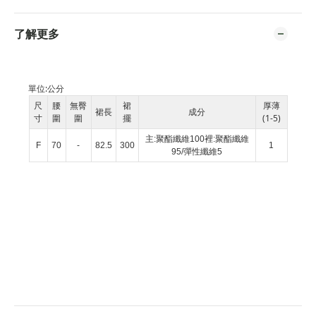
了解更多
單位:
公分
尺
腰
無臀
裙
厚薄
裙長
成分
寸
圍
圍
擺
(1-5)
主:聚酯纖維100裡:聚酯纖維
F
70
-
82.5
300
1
95/彈性纖維5