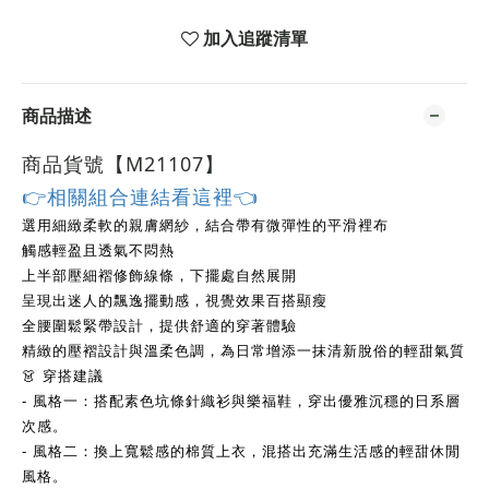
加入追蹤清單
商品描述
商品貨號【M21107
】
👉相關組合連結看這裡👈
選用細緻柔軟的親膚網紗，結合帶有微彈性的平滑裡布
觸感輕盈且透氣不悶熱
上半部壓細褶修飾線條，下擺處自然展開
呈現出迷人的飄逸擺動感，視覺效果百搭顯瘦
全腰圍鬆緊帶設計，提供舒適的穿著體驗
精緻的壓褶設計與溫柔色調，為日常增添一抹清新脫俗的輕甜氣質
👗 穿搭建議
- 風格一：搭配素色坑條針織衫與樂福鞋，穿出優雅沉穩的日系層
次感。
- 風格二：換上寬鬆感的棉質上衣，混搭出充滿生活感的輕甜休閒
風格。