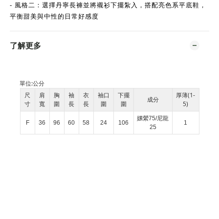
- 風格二：選擇丹寧長褲並將襯衫下擺紮入，搭配亮色系平底鞋，
平衡甜美與中性的日常好感度
了解更多
單位:
公分
尺
肩
胸
袖
衣
袖口
下擺
厚薄(1-
成分
寸
寬
圍
長
長
圍
圍
5)
嫘縈75/尼龍
F
36
96
60
58
24
106
1
25