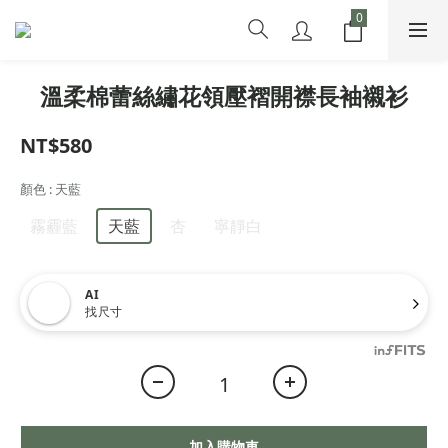
溫柔棉蕾絲繡花領壓褶開襟長袖襯衫
NT$580
顏色
: 天藍
霧霾藍
天藍
杏
寧靜白
AI
找尺寸
加入購物車