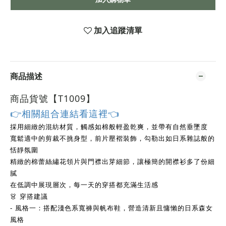
加入追蹤清單
商品描述
商品貨號【T1009
】
👉相關組合連結看這裡👈
採用細緻的混紡材質，觸感如棉般輕盈乾爽，並帶有自然垂墜度
寬鬆適中的剪裁不挑身型，前片壓褶裝飾，勾勒出如日系雜誌般的
恬靜氛圍
精緻的棉蕾絲繡花領片與門襟出芽細節，讓極簡的開襟衫多了份細
膩
在低調中展現層次，每一天的穿搭都充滿生活感
👗 穿搭建議
- 風格一：搭配淺色系寬褲與帆布鞋，營造清新且慵懶的日系森女
風格