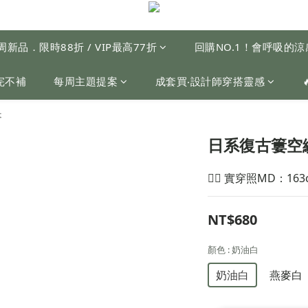
周新品．限時88折 / VIP最高77折
回購NO.1！會呼吸的
完不補
每周主題提案
成套買‧設計師穿搭靈感
搭
日系復古簍空
🙋‍♀️ 實穿照MD：163
NT$680
顏色
: 奶油白
奶油白
燕麥白