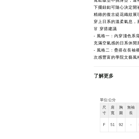
寬鬆版型不挑身型，連
下擺鈕釦可隨心決定開
精緻的復古緹花織紋展
穿上日系的溫柔氣息，
👗 穿搭建議
- 風格一：內穿淺色
充滿空氣感的日系休閒
- 風格二：疊搭在長
次感豐富的學院文藝風
了解更多
單位:
公分
尺
肩
胸
無袖
寸
寬
圍
長
F
51
92
-