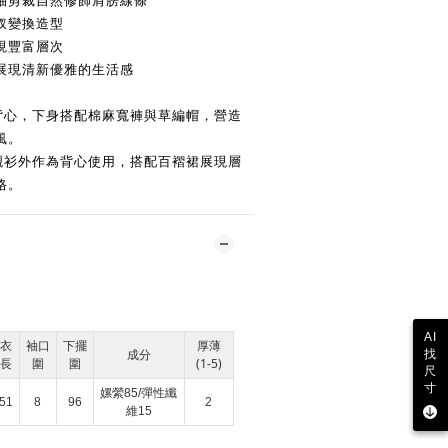
袖剪裁自然修飾肩膀線條
衩變換造型
現豐富層次
展現清新優雅的生活感
系背心，下身搭配棉麻寬褲與草編帽，營造
風。
袖襯衫外作為背心使用，搭配百褶裙展現層
格。
AI
衣
袖口
下擺
厚薄
成分
找
長
圍
圍
(1-5)
尺
寸
嫘縈85/彈性纖
51
8
96
2
維15