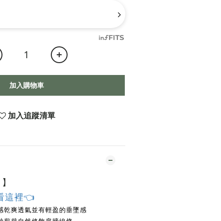
加入購物車
加入追蹤清單
1
】
看這裡👈
感乾爽透氣並有輕盈的垂墜感