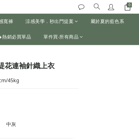
涼感寬褲
涼感美學．秒出門提案
屬於夏的藍色系
🔥熱銷必買單品
單件買‧所有商品
緹花連袖針織上衣
cm/45kg
中灰