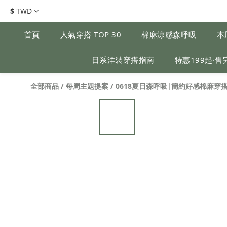
$
TWD
首頁
人氣穿搭 TOP 30
棉麻涼感森呼吸
本
日系洋裝穿搭指南
特惠199起‧售
全部商品
/
每周主題提案
/
0618夏日森呼吸|簡約好感棉麻穿