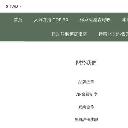
$
TWD
首頁
人氣穿搭 TOP 30
棉麻涼感森呼吸
本
日系洋裝穿搭指南
特惠199起‧售
關於我們
品牌故事
VIP會員制度
異業合作
會員註冊步驟