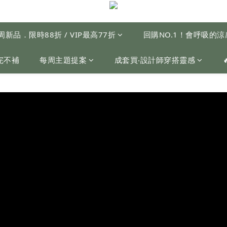
周新品．限時88折 / VIP最高77折
回購NO.1！會呼吸的
完不補
每周主題提案
成套買‧設計師穿搭靈感