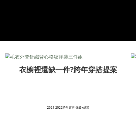
衣櫥裡還缺一件?跨年穿搭提案
2021-2022跨年穿搭,保暖x舒適