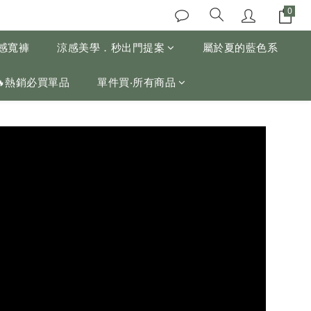
涼感寬褲
涼感美學．秒出門提案
屬於夏的藍色系
🔥熱銷必買單品
單件買‧所有商品