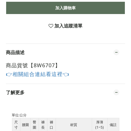
加入購物車
加入追蹤清單
商品描述
商品貨號【8W6707
】
👉相關組合連結看這裡👈
了解更多
單位:
公分
尺
臀
褲
褲
厚薄
腰圍
材質
備註
寸
圍
長
口
(1~5)