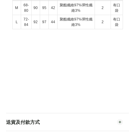
68-
聚酯纖維97%彈性纖
有口
M
90
95
42
2
80
維3%
袋
72-
聚酯纖維97%彈性纖
有口
L
92
97
44
2
84
維3%
袋
送貨及付款方式