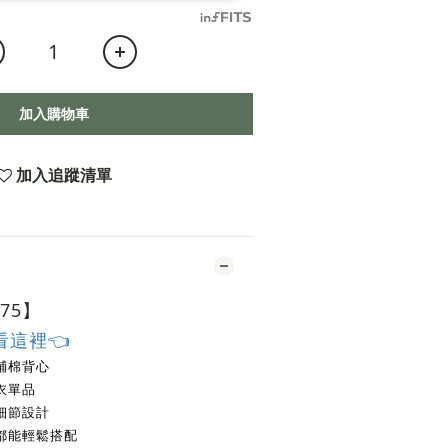
加入購物車
加入追蹤清單
75
】
看這裡👈
鋪棉背心
衣單品
細節設計
都能輕鬆搭配