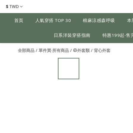
$
TWD
首頁
人氣穿搭 TOP 30
棉麻涼感森呼吸
本
日系洋裝穿搭指南
特惠199起‧售
全部商品
/
單件買‧所有商品
/
🧥外套類
/
背心外套