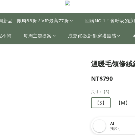
周新品．限時88折 / VIP最高77折
回購NO.1！會呼吸的
完不補
每周主題提案
成套買‧設計師穿搭靈感
溫暖毛領條絨
NT$790
尺寸
: 【S】
【S】
【M】
AI
找尺寸