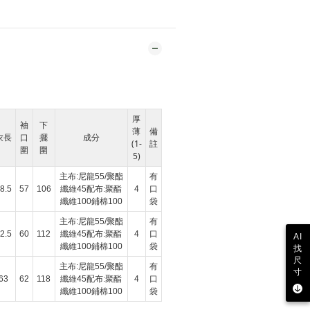
厚
袖
下
薄
備
衣長
口
擺
成分
(1-
註
圍
圍
5)
主布:尼龍55/聚酯
有
8.5
57
106
纖維45配布:聚酯
4
口
纖維100鋪棉100
袋
主布:尼龍55/聚酯
有
2.5
60
112
纖維45配布:聚酯
4
口
AI
纖維100鋪棉100
袋
找
尺
主布:尼龍55/聚酯
有
寸
63
62
118
纖維45配布:聚酯
4
口
纖維100鋪棉100
袋