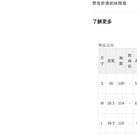
營造舒適的休閒感
了解更多
單位:
公分
無
尺
胸
肩寬
袖
寸
圍
長
S
36
100
-
5
M
36.5
104
-
6
L
38.5
110
-