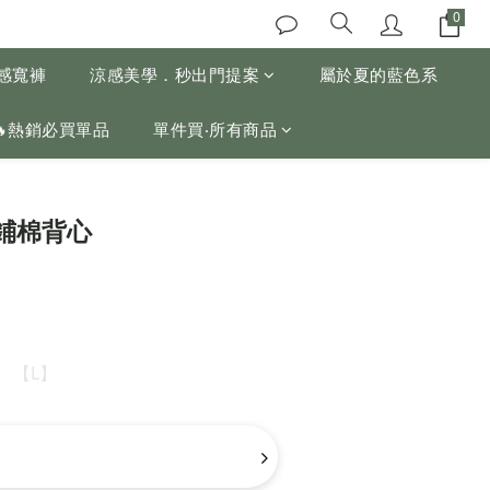
涼感寬褲
涼感美學．秒出門提案
屬於夏的藍色系
🔥熱銷必買單品
單件買‧所有商品
鋪棉背心
【L】