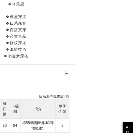
🍌香蕉型
🍀顯瘦穿搭
🍀日系森女
🍀百搭實穿
🍀必買單品
🍀條紋穿搭
🍀混搭技巧
🍀小隻女穿搭
日系海洋風條紋T恤
袖
下擺
厚薄
口
成分
圍
(1-5)
圍
棉55/聚酯纖維40/彈
30
84
2
AI
性纖維5
找