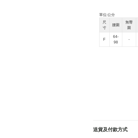
單位:
公分
尺
無臀
腰圍
寸
圍
64-
F
-
98
送貨及付款方式