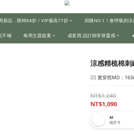
周新品．限時88折 / VIP最高77折
回購NO.1！會呼吸的
完不補
每周主題提案
成套買‧設計師穿搭靈感
涼感精梳棉刺
🙋‍♀️ 實穿照MD：163
NT$1,240
NT$1,090
AI
找尺寸