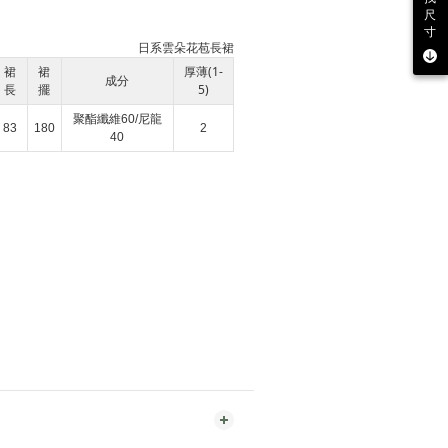
尺
寸
日系雲朵花苞長裙
裙
裙
厚薄(1-
成分
長
擺
5)
聚酯纖維60/尼龍
83
180
2
40