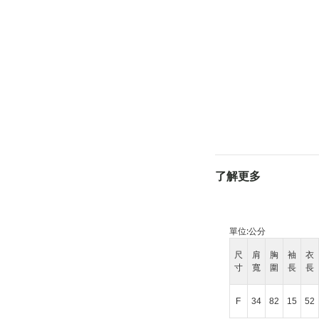
了解更多
單位:
公分
尺
肩
胸
袖
衣
寸
寬
圍
長
長
F
34
82
15
52