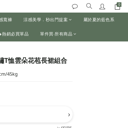
涼感寬褲
涼感美學．秒出門提案
屬於夏的藍色系
🔥熱銷必買單品
單件買‧所有商品
繡T恤雲朵花苞長裙組合
cm/45kg