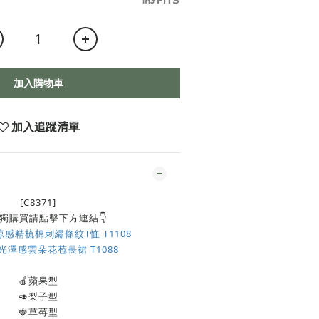
加入購物車
加入追蹤清單
[C8371]
獨購買請點擊下方連結👇
感精梳棉刺繡條紋T恤 T1108
澤感雲朵花苞長裙 T1088
🍎蘋果型
🥑梨子型
🍓草莓型