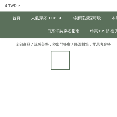
$
TWD
首頁
人氣穿搭 TOP 30
棉麻涼感森呼吸
本
日系洋裝穿搭指南
特惠199起‧售
全部商品
/
涼感美學．秒出門提案
/
降溫對策．零思考穿搭