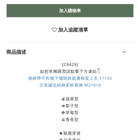
加入購物車
加入追蹤清單
商品描述
[C8429]
如想單獨購買請點擊下方連結👇
側綁帶不對稱下擺開衩親膚棉質上衣 T1133
日系繡花純棉柔軟寬褲 M21018
🍎蘋果型
🥑梨子型
🍓草莓型
🍌香蕉型
🍀顯瘦穿搭