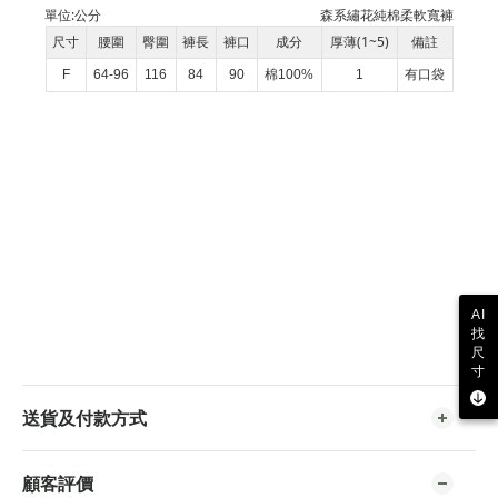
單位:
公分
森系繡花純棉柔軟寬褲
尺寸
腰圍
臀圍
褲長
褲口
成分
厚薄(1~5)
備註
F
64-96
116
84
90
棉100%
1
有口袋
AI
找
尺
寸
送貨及付款方式
顧客評價