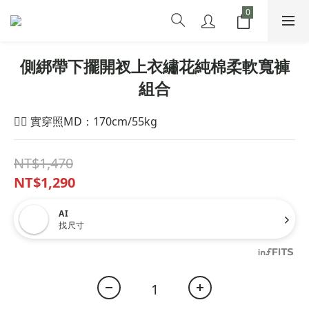
側綁帶下擺開衩上衣繡花純棉柔軟寬褲
組合
🙋‍♀️ 實穿照MD：170cm/55kg
NT$1,470
NT$1,290
AI
找尺寸