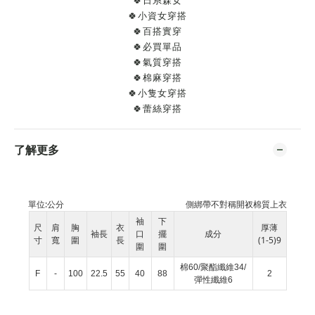
🍀日系森女
🍀小資女穿搭
🍀百搭實穿
🍀必買單品
🍀氣質穿搭
🍀棉麻穿搭
🍀小隻女穿搭
🍀蕾絲穿搭
了解更多
單位:
公分
側綁帶不對稱開衩棉質上衣
袖
下
尺
肩
胸
衣
厚薄
袖長
口
擺
成分
寸
寬
圍
長
(1-5)9
圍
圍
棉60/聚酯纖維34/
F
-
100
22.5
55
40
88
2
彈性纖維6