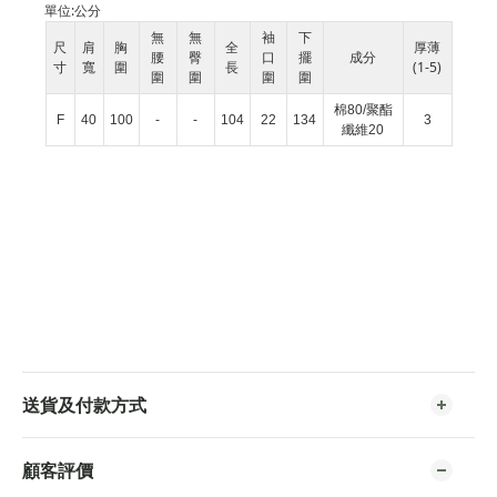
單位:
公分
無
無
袖
下
尺
肩
胸
全
厚薄
腰
臀
口
擺
成分
寸
寬
圍
長
(1-5)
圍
圍
圍
圍
棉80/聚酯
F
40
100
-
-
104
22
134
3
纖維20
送貨及付款方式
顧客評價