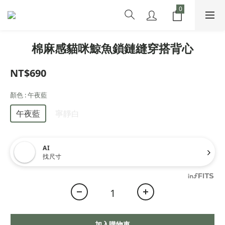
棉麻感貓咪鯨魚鎖鏈縫穿搭背心
NT$690
顏色
: 午夜藍
午夜藍
寧靜白
AI
找尺寸
加入購物車