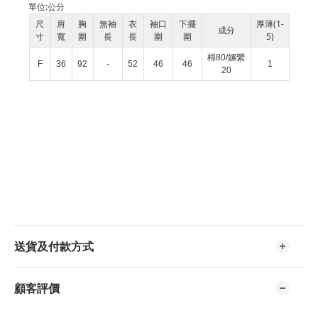
單位:
公分
尺
肩
胸
無袖
衣
袖口
下擺
厚薄(1-
成分
寸
寬
圍
長
長
圍
圍
5)
棉80/嫘縈
F
36
92
-
52
46
46
1
20
送貨及付款方式
顧客評價