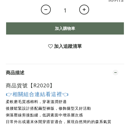
加入購物車
加入追蹤清單
商品描述
商品貨號【R2020
】
👉相關組合連結看這裡👈
柔軟磨毛質感棉料，穿著溫潤舒適
後腰鬆緊設計搭配繭型褲版，修飾腿型又好活動
俐落壓線剪接點綴，低調素面中增添層次感
日常外出或週末休閒穿搭皆適合，展現自然簡約的森系氣質