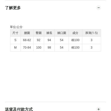
了解更多
單位:
公分
尺寸
腰圍
臀圍
褲長
褲口圍
成分
厚薄(1-5)
S
68-82
92
94
54
棉100
3
M
70-84
100
98
54
棉100
3
送貨及付款方式