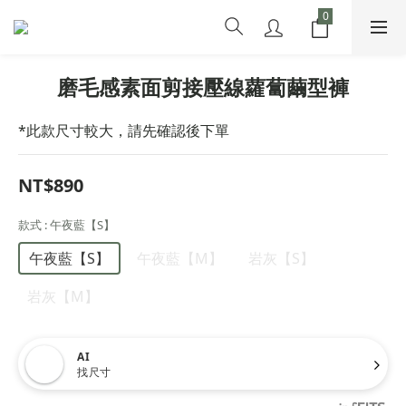
磨毛感素面剪接壓線蘿蔔繭型褲
*此款尺寸較大，請先確認後下單
NT$890
款式
: 午夜藍【S】
午夜藍【S】
午夜藍【M】
岩灰【S】
岩灰【M】
AI
找尺寸