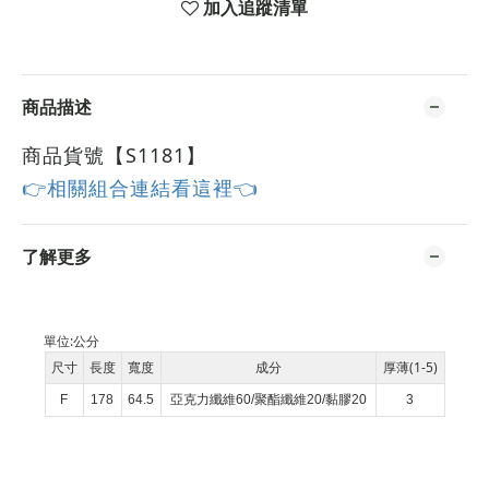
加入追蹤清單
商品描述
商品貨號【S1181
】
👉相關組合連結看這裡👈
了解更多
單位:
公分
尺寸
長度
寬度
成分
厚薄(1-5)
F
178
64.5
亞克力纖維60/聚酯纖維20/黏膠20
3