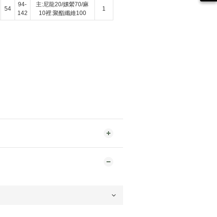
94-
主:尼龍20/嫘縈70/麻
54
1
142
10裡:聚酯纖維100