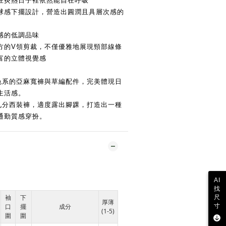
在炎熱日子裡依然能自在呼吸
球感下擺設計，營造出圓潤且具層次感的
感的低調品味
方的V領剪裁，不僅優雅地展現頸部線條
富的立體視覺感
淺色系的亞麻寬褲與草編配件，完美體現日
生活感。
的九分西裝褲，適度露出腳踝，打造出一種
通勤質感穿扮。
AI
找
袖
下
尺
厚薄
寸
口
擺
成分
(1-5)
圍
圍