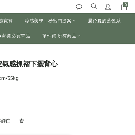
涼感寬褲
涼感美學．秒出門提案
屬於夏的藍色系
🔥熱銷必買單品
單件買‧所有商品
空氣感抓褶下擺背心
cm/55kg
寧靜白
杏