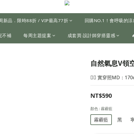
周新品．限時88折 / VIP最高77折
回購NO.1！會呼吸的
完不補
每周主題提案
成套買‧設計師穿搭靈感
自然氣息V領
🙋‍♀️ 實穿照MD：170
NT$590
顏色
: 霧霾藍
霧霾藍
黑