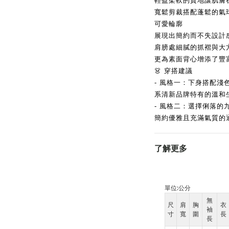
輕盈柔軟的質地讓肌膚
寬鬆剪裁搭配蓬鬆的氣
可愛輪廓
展現出簡約而不失設計
肩膀處細膩的抓褶與大
更為素面背心增添了豐
👗 穿搭建議
- 風格一：下身搭配
系清新品牌特有的溫和
- 風格二：選擇俐落
簡約優雅且充滿氣質的
了解更多
單位:
公分
無
尺
肩
胸
衣
袖
寸
寬
圍
長
長