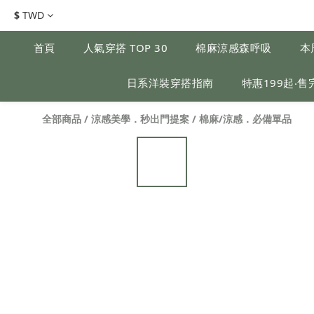
$
TWD
首頁
人氣穿搭 TOP 30
棉麻涼感森呼吸
本
日系洋裝穿搭指南
特惠199起‧售
全部商品
/
涼感美學．秒出門提案
/
棉麻/涼感．必備單品