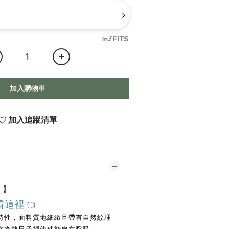
加入購物車
加入追蹤清單
1
】
看這裡👈
特性，面料質地細緻且帶有自然紋理