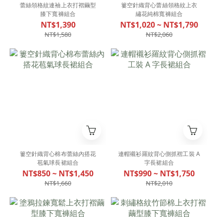
蕾絲領格紋連袖上衣打褶繭型
簍空針織背心蕾絲領格紋上衣
膝下寬褲組合
繡花純棉寬褲組合
NT$1,390
NT$1,020 ~ NT$1,790
NT$1,580
NT$2,060
簍空針織背心棉布蕾絲內搭花
連帽襯衫羅紋背心側抓褶工裝 A
苞氣球長裙組合
字長裙組合
NT$850 ~ NT$1,450
NT$990 ~ NT$1,750
NT$1,660
NT$2,010