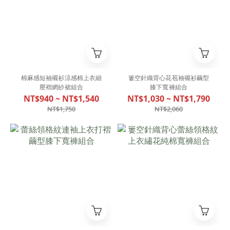
棉麻感短袖襯衫涼感棉上衣細
簍空針織背心花苞袖襯衫繭型
壓褶網紗裙組合
膝下寬褲組合
NT$940 ~ NT$1,540
NT$1,030 ~ NT$1,790
NT$1,750
NT$2,060