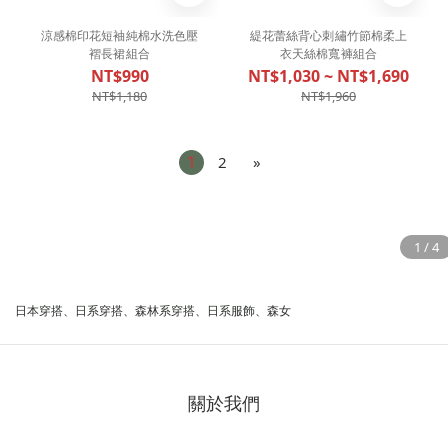
涼感棉印花短袖純棉水洗色壓
緹花蕾絲背心刺繡竹節棉柔上
褶長裙組合
衣天絲棉寬褲組合
NT$990
NT$1,030 ~ NT$1,690
NT$1,180
NT$1,960
1
2
»
日本穿搭、日系穿搭、森林系穿搭、日系服飾、森女
關於我們