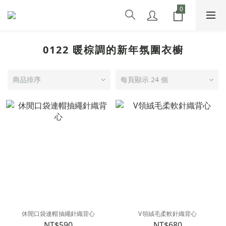
0122 暖棕調的新年氛圍衣櫥
商品排序
每頁顯示 24 個
休閒口袋連帽抽繩針織背心
V領絨毛柔軟針織背心
NT$590
NT$680