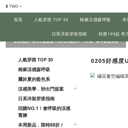
$
TWD
首頁
人氣穿搭 TOP 30
棉麻涼感森呼吸
本
日系洋裝穿搭指南
特惠199起‧售
全部商品
/
每周主題提案
/
0205好感度UP！好感、新年聚會穿搭
人氣穿搭 TOP 30
0205好感
棉麻涼感森呼吸
屬於夏的藍色系
涼感美學．秒出門提案
日系洋裝穿搭指南
回購NO.1！會呼吸的涼感
寬褲
本周新品．限時88折 /