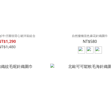
衫牛仔圓領背心裙洋裝組合
自然慵懶混色麻花針織圍巾
NT$1,290
NT$580
NT$1,480