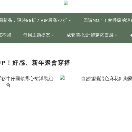
周新品．限時88折 / VIP最高77折
回購NO.1！會呼吸的
完不補
每周主題提案
成套買‧設計師穿搭靈感
度UP！好感、新年聚會穿搭