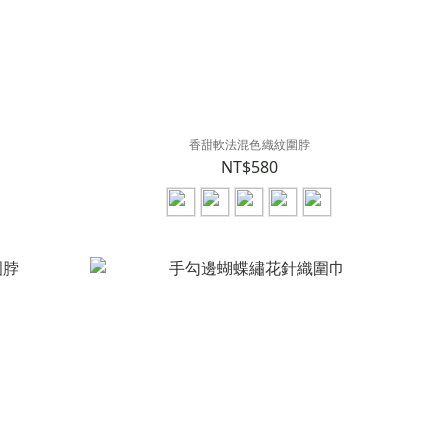
香甜軟法混色織紋圍脖
NT$580