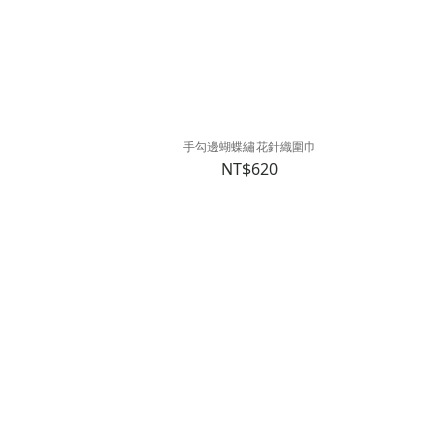
手勾邊蝴蝶繡花針織圍巾
NT$620