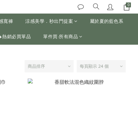
涼感寬褲
涼感美學．秒出門提案
屬於夏的藍色系
🔥熱銷必買單品
單件買‧所有商品
商品排序
每頁顯示 24 個