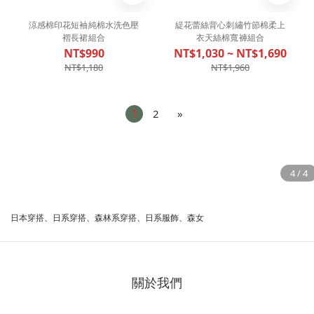
涼感棉印花短袖純棉水洗色壓
緹花蕾絲背心刺繡竹節棉柔上
褶長裙組合
衣天絲棉寬褲組合
NT$990
NT$1,030 ~ NT$1,690
NT$1,180
NT$1,960
1
2
»
日本穿搭、日系穿搭、森林系穿搭、日系服飾、森女
關於我們