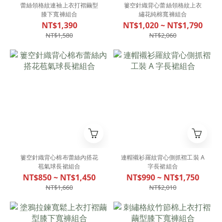
蕾絲領格紋連袖上衣打褶繭型
簍空針織背心蕾絲領格紋上衣
膝下寬褲組合
繡花純棉寬褲組合
NT$1,390
NT$1,020 ~ NT$1,790
NT$1,580
NT$2,060
簍空針織背心棉布蕾絲內搭花
連帽襯衫羅紋背心側抓褶工裝 A
苞氣球長裙組合
字長裙組合
NT$850 ~ NT$1,450
NT$990 ~ NT$1,750
NT$1,660
NT$2,010