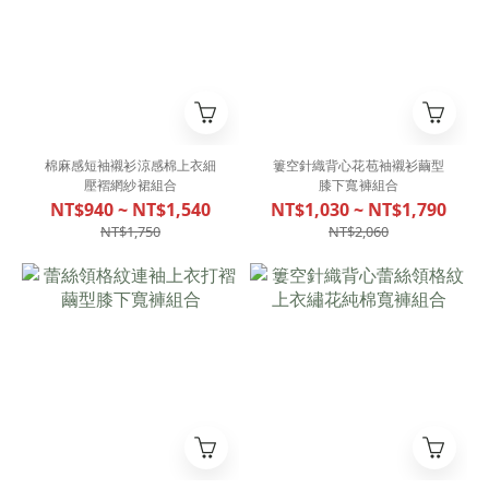
棉麻感短袖襯衫涼感棉上衣細
簍空針織背心花苞袖襯衫繭型
壓褶網紗裙組合
膝下寬褲組合
NT$940 ~ NT$1,540
NT$1,030 ~ NT$1,790
NT$1,750
NT$2,060