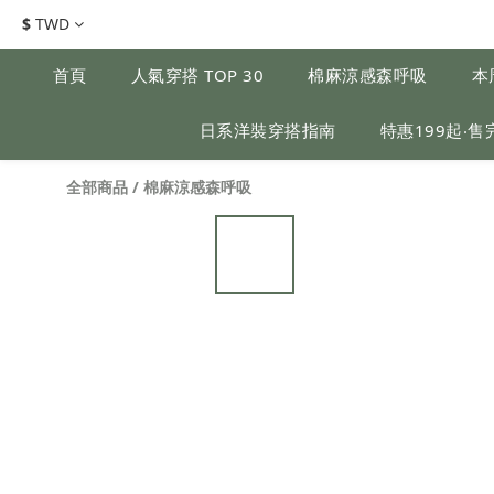
$
TWD
首頁
人氣穿搭 TOP 30
棉麻涼感森呼吸
本
日系洋裝穿搭指南
特惠199起‧售
全部商品
/
棉麻涼感森呼吸