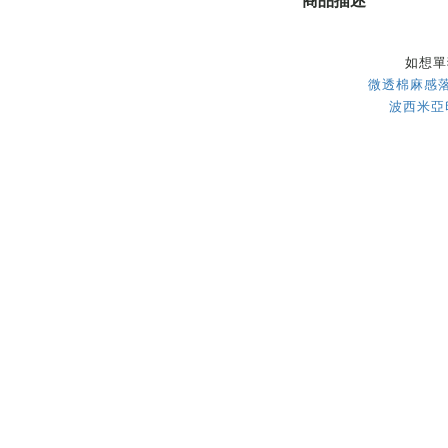
商品描述
如想單
微透棉麻感落
波西米亞印