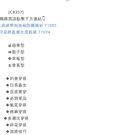
[C8357]
獨購買請點擊下方連結👇
肩綁帶泡泡袖防曬襯衫 T1095
花輕盈層次蛋糕裙 T1074
🍎蘋果型
🥑梨子型
🍓草莓型
🍌香蕉型
🍀約會穿搭
🍀日系森女
🍀百搭實穿
🍀必買單品
🍀氣質穿搭
🍀棉麻穿搭
🍀多層次穿搭
🍀碎花穿搭
🍀混搭技巧