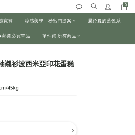
涼感寬褲
涼感美學．秒出門提案
屬於夏的藍色系
🔥熱銷必買單品
單件買‧所有商品
袖襯衫波西米亞印花蛋糕
cm/45kg