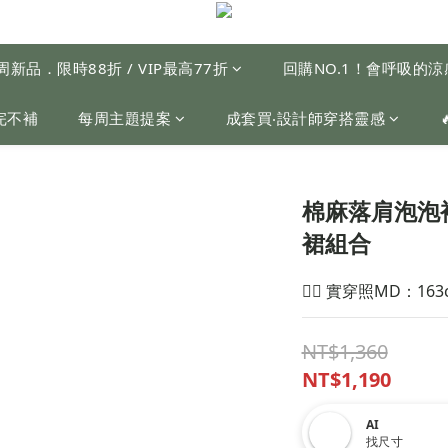
周新品．限時88折 / VIP最高77折
回購NO.1！會呼吸的
完不補
每周主題提案
成套買‧設計師穿搭靈感
棉麻落肩泡泡
裙組合
🙋‍♀️ 實穿照MD：163
NT$1,360
NT$1,190
AI
找尺寸