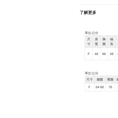
了解更多
單位:
公分
尺
肩
胸
袖
寸
寬
圍
長
F
48
96
49
單位:
公分
尺寸
腰圍
臀圍
F
64-80
76