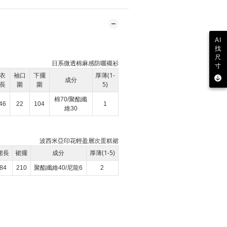
AI
找
尺
日系微透棉麻感防曬襯衫
寸
衣
袖口
下擺
厚薄(1-
成分
長
圍
圍
5)
棉70/聚酯纖
46
22
104
1
維30
波西米亞印花輕盈層次蛋糕裙
裙長
裙擺
成分
厚薄(1-5)
84
210
聚酯纖維40/尼龍6
2