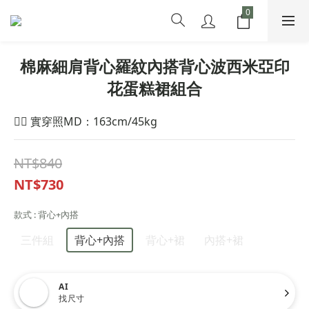
棉麻細肩背心羅紋內搭背心波西米亞印
花蛋糕裙組合
🙋‍♀️ 實穿照MD：163cm/45kg
NT$840
NT$730
款式
: 背心+內搭
三件組
背心+內搭
背心+裙
內搭+裙
AI
找尺寸