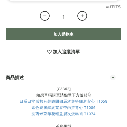
加入購物車
加入追蹤清單
商品描述
[C8362]
如想單獨購買請點擊下方連結👇
日系日常感棉麻裝飾開釦層次穿搭細肩背心 T1058
素色親膚羅紋寬肩帶內搭背心 T1086
波西米亞印花輕盈層次蛋糕裙 T1074
🍎蘋果型