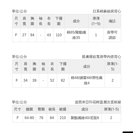
單位:
公分
日系棉麻細肩背心
尺
肩
胸
袖
衣
下擺
厚薄
成分
備註
寸
寬
圍
長
長
圍
(1~5)
棉65/聚酯纖
肩帶可
F
27
94
-
43
110
1
維35
調節
單位:
公分
親膚羅紋寬肩帶內搭背心
尺
肩
胸
袖
衣
下擺
厚薄(1-
成分
寸
寬
圍
長
長
圍
5)
棉48/嫘縈48/彈性纖
F
34
39
-
52
82
2
維4
單位:
公分
波西米亞印花輕盈層次蛋糕裙
尺寸
腰圍
臀圍
裙長
裙擺
成分
厚薄(1-5)
F
64-80
76
84
210
聚酯纖維40/尼龍6
2