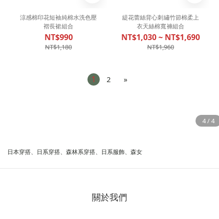
涼感棉印花短袖純棉水洗色壓
緹花蕾絲背心刺繡竹節棉柔上
褶長裙組合
衣天絲棉寬褲組合
NT$990
NT$1,030 ~ NT$1,690
NT$1,180
NT$1,960
1
2
»
日本穿搭、日系穿搭、森林系穿搭、日系服飾、森女
關於我們