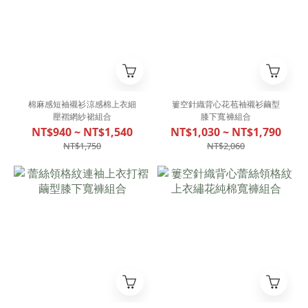
棉麻感短袖襯衫涼感棉上衣細
簍空針織背心花苞袖襯衫繭型
壓褶網紗裙組合
膝下寬褲組合
NT$940 ~ NT$1,540
NT$1,030 ~ NT$1,790
NT$1,750
NT$2,060