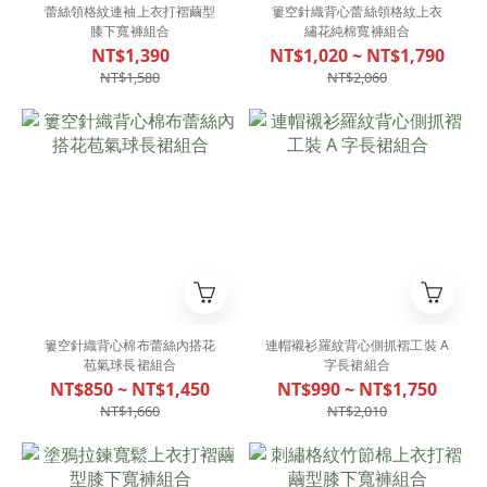
蕾絲領格紋連袖上衣打褶繭型
簍空針織背心蕾絲領格紋上衣
膝下寬褲組合
繡花純棉寬褲組合
NT$1,390
NT$1,020 ~ NT$1,790
NT$1,580
NT$2,060
簍空針織背心棉布蕾絲內搭花
連帽襯衫羅紋背心側抓褶工裝 A
苞氣球長裙組合
字長裙組合
NT$850 ~ NT$1,450
NT$990 ~ NT$1,750
NT$1,660
NT$2,010