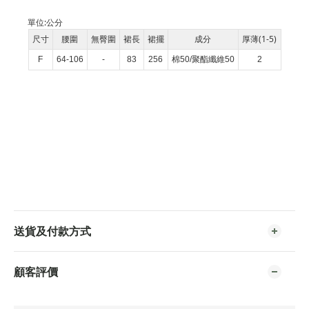
單位:
公分
尺寸
腰圍
無臀圍
裙長
裙擺
成分
厚薄(1-5)
F
64-106
-
83
256
棉50/聚酯纖維50
2
送貨及付款方式
顧客評價