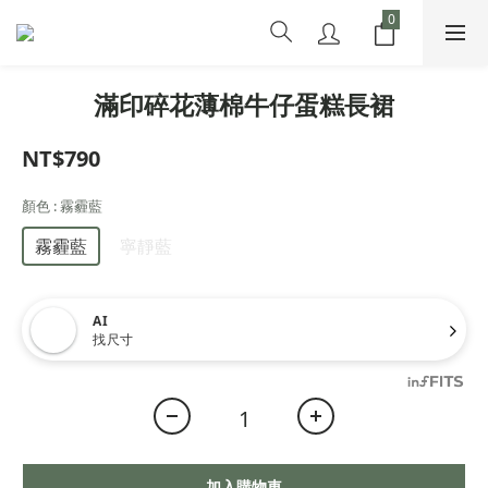
滿印碎花薄棉牛仔蛋糕長裙
NT$790
顏色
: 霧霾藍
霧霾藍
寧靜藍
AI
找尺寸
加入購物車