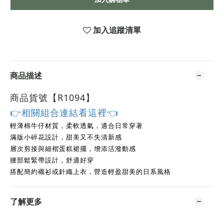
加入追蹤清單
商品描述
商品貨號【R1094
】
👉相關組合連結看這裡👈
輕薄棉牛仔材質，柔軟透氣，適合日常穿著
滿版小碎花設計，甜美又不失清新感
層次剪接與細褶蛋糕裙擺，增添活潑動感
腰部鬆緊帶設計，舒適好穿
搭配簡約襯衫或針織上衣，營造輕盈甜美的日系風格
了解更多