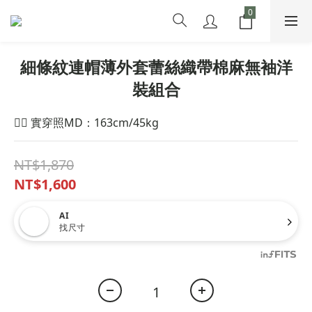
細條紋連帽薄外套蕾絲織帶棉麻無袖洋
裝組合
🙋‍♀️ 實穿照MD：163cm/45kg
NT$1,870
NT$1,600
AI
找尺寸