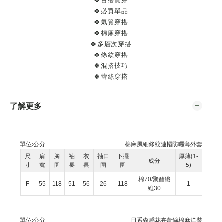
🍀百搭實穿
🍀必買單品
🍀氣質穿搭
🍀棉麻穿搭
🍀多層次穿搭
🍀條紋穿搭
🍀混搭技巧
🍀蕾絲穿搭
了解更多
單位:
公分
棉麻風細條紋連帽防曬薄外套
尺
肩
胸
袖
衣
袖口
下擺
厚薄(1-
成分
寸
寬
圍
長
長
圍
圍
5)
棉70/聚酯纖
F
55
118
51
56
26
118
1
維30
單位:
公分
日系森感花卉蕾絲棉麻洋裝