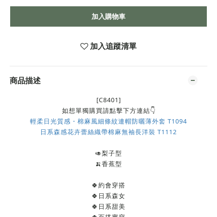
加入購物車
加入追蹤清單
商品描述
[C8401]
如想單獨購買請點擊下方連結👇
輕柔日光質感・棉麻風細條紋連帽防曬薄外套 T1094
日系森感花卉蕾絲織帶棉麻無袖長洋裝 T1112
🥑梨子型
🍌香蕉型
🍀約會穿搭
🍀日系森女
🍀日系甜美