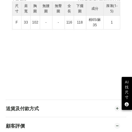
尺
肩
胸
無腰
無臀
全
下擺
厚薄(1-
成分
寸
寬
圍
圍
圍
長
圍
5)
棉65/麻
F
33
102
-
-
116
118
1
35
AI
找
尺
寸
送貨及付款方式
顧客評價