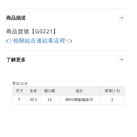
商品描述
商品貨號【G0221
】
👉相關組合連結看這裡👈
了解更多
單位:
公分
尺寸
全長
襪口圍
成分
厚薄(1-5)
F
40.5
14
棉65/聚酯纖維35
3