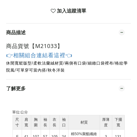
加入追蹤清單
商品描述
商品貨號【M21033
】
👉相關組合連結看這裡👈
休閒寬鬆版型/柔軟法蘭絨材質/兩側有口袋/細緻口袋裡布/格紋學
院風/可單穿可當內搭/秋冬洋裝
了解更多
單位:
公分
尺
肩
胸
袖
衣
袖
厚薄
下擺
材質
寸
寬
圍
長
長
口
度
寬
棉50%聚酯纖維
F
41
107
57
105
24
3
131