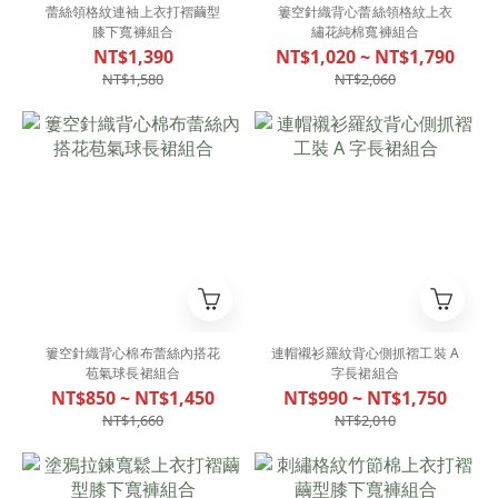
蕾絲領格紋連袖上衣打褶繭型
簍空針織背心蕾絲領格紋上衣
膝下寬褲組合
繡花純棉寬褲組合
NT$1,390
NT$1,020 ~ NT$1,790
NT$1,580
NT$2,060
簍空針織背心棉布蕾絲內搭花
連帽襯衫羅紋背心側抓褶工裝 A
苞氣球長裙組合
字長裙組合
NT$850 ~ NT$1,450
NT$990 ~ NT$1,750
NT$1,660
NT$2,010