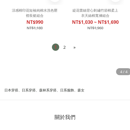
涼感棉印花短袖純棉水洗色壓
緹花蕾絲背心刺繡竹節棉柔上
褶長裙組合
衣天絲棉寬褲組合
NT$990
NT$1,030 ~ NT$1,690
NT$1,180
NT$1,960
1
2
»
日本穿搭、日系穿搭、森林系穿搭、日系服飾、森女
關於我們