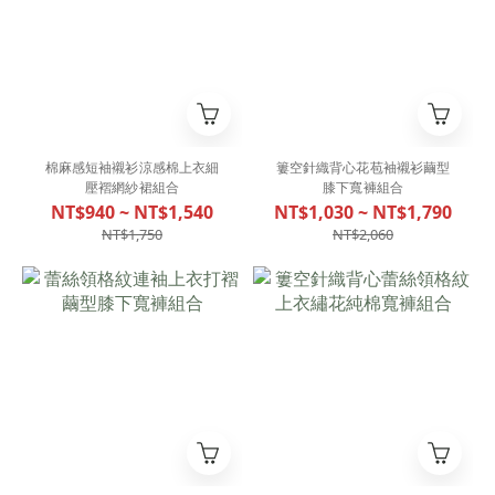
棉麻感短袖襯衫涼感棉上衣細
簍空針織背心花苞袖襯衫繭型
壓褶網紗裙組合
膝下寬褲組合
NT$940 ~ NT$1,540
NT$1,030 ~ NT$1,790
NT$1,750
NT$2,060